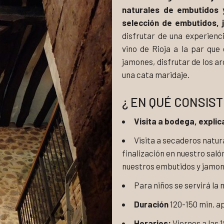
naturales de embutidos
selección de embutidos, 
disfrutar de una experienc
vino de Rioja a la par que
jamones, disfrutar de los a
una cata maridaje.
¿ EN QUÉ CONSISTE
Visita a bodega, explic
Visita a secaderos natur
finalización en nuestro saló
nuestros embutidos y jamon
Para niños se servirá la
Duración
120-150 min. a
Horarios:
Viernes a las 1