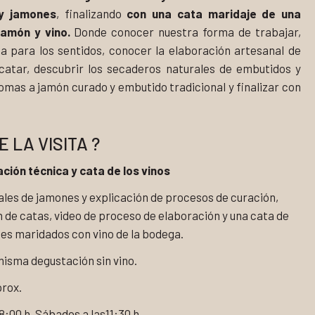
 y jamones
, finalizando
con una cata maridaje de una
jamón y vino.
Donde conocer nuestra forma de trabajar,
ia para los sentidos, conocer la elaboración artesanal de
 catar, descubrir los secaderos naturales de embutidos y
romas a jamón curado y embutido tradicional y finalizar con
 LA VISITA ?
ación técnica y cata de los vinos
ales de jamones y explicación de procesos de curación,
n de catas, video de proceso de elaboración y una cata de
es maridados con vino de la bodega.
 misma degustación sin vino.
prox.
8:00 h. Sábados a las11:30 h.