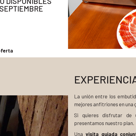
NO DISPONIBLES
 SEPTIEMBRE
oferta
EXPERIENCIA
La unión entre los embutid
mejores anfitriones en una 
Si quieres disfrutar de
presentamos nuestro plan.
Una
visita guiada conj