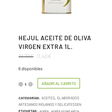
HEJUL ACEITE DE OLIVA
VIRGEN EXTRA 1L.
12,70
€
11,40
€
6 disponibles
AÑADIR AL CARRITO
CATEGORÍAS:
ACEITES
,
ELABORADOS
ARTESANOS RIOJANOS Y DELICATESSEN
ETIQUETAS:
aceite
,
aceite virgen extra
,