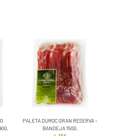
NO
PALETA DUROC GRAN RESERVA –
90G.
BANDEJA 150G.
4,35
€